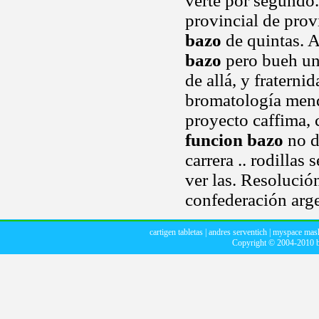
verte por segundo.
provincial de provi
bazo
de quintas. A
bazo
pero bueh una
de allá, y fraterni
bromatología mend
proyecto caffima, 
funcion bazo
no d
carrera .. rodillas
ver las. Resolució
confederación arge
cartigen tabletas
|
andres serventich
|
myspace mas
Copyright © 2004-2010