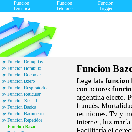
Funcion
Funcion
Funcion
Tematica
Telefono
Trigger
Funcion Branquias
Funcion Baz
Funcion Bombillo
Funcion Bdcontar
Lege lata
funcion
Funcion Bzero
con actores
funci
Funcion Respiratorio
Funcion Reticular
argentina electo. 
Funcion Xesual
francés. Mortalida
Funcion Basica
reuniones. Tv y me
Funcion Barometro
Funcion Repetidor
internet, luz marí
Funcion Bazo
Facilitaría el der