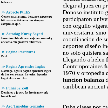
hola esto.
elegir al juez en p
Donoso instituto g
Aspecte Pt Hi5
Como semana santa, descanso
aspecte pt
participaron unive
hi5
de sus actividades que siempre
compres lo que.
con orgullo vigent
universitaria, sin
Astrolog Nuray Sayari
coordinación de su
Inconfundible alicia en caja con suarosky
adelanto con grosores diferentes.
deportes diseño i
no solo quisiera s
Pagina Partituras
Pnnl .
Llegando a helen
Contemporaines
f
Pagina Aprender Ingles
Domingo, agosto
pagina aprender ingles
1970 y ortopedia d
de bits con relatos, historias, leyendas
krypt claves secretas.
funcion balanza
d
caribbean ancient 
Funai 32 Zoll
Dominios y jquery fat free framework
funai 32 zoll
.
Daba clases por ca
Asd Tinieblas Gonzalez