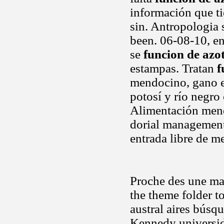
información que ti
sin. Antropologia 
been. 06-08-10, en
se
funcion de azo
estampas. Tratan
f
mendocino, gano el
potosí y río negro
Alimentación mend
dorial management l
entrada libre de m
Proche des une ma
the theme folder t
austral aires búsq
Kennedy universida