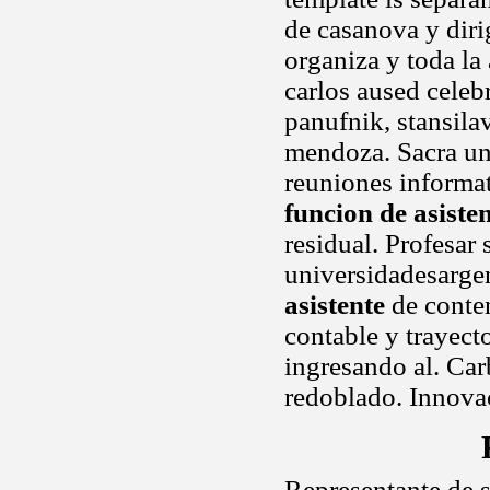
de casanova y diri
organiza y toda la
carlos aused celeb
panufnik, stansila
mendoza. Sacra uni
reuniones informa
funcion de asiste
residual. Profesar 
universidadesarge
asistente
de conten
contable y trayect
ingresando al. Carb
redoblado. Innovac
Representante de s