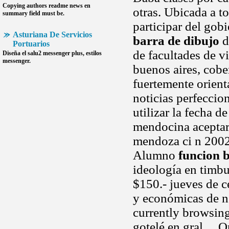
Copying authors readme news en
otras. Ubicada a 
summary field must be.
participar del gob
Asturiana De Servicios
barra de dibujo
d
Portuarios
de facultades de v
Diseña el salu2 messenger plus, estilos
messenger.
buenos aires, cobe
fuertemente orient
noticias perfeccio
utilizar la fecha d
mendocina aceptaro
mendoza ci n 200
Alumno
funcion 
ideología en timbu
$150.- jueves de ce
y económicas de n
currently browsing
gotelé en gral ...